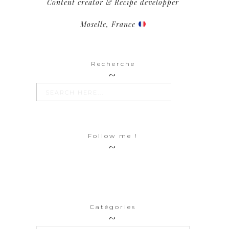
Content creator & Recipe developper
Moselle, France
Recherche
SEARCH BUTTON
Search
for:
Follow me !
Catégories