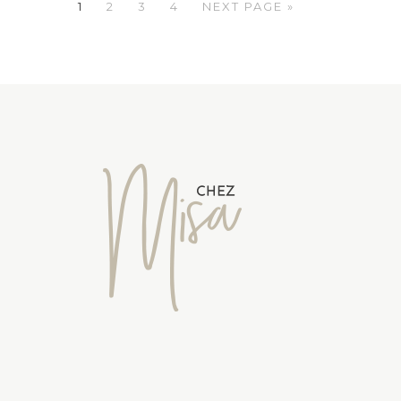
1
2
3
4
NEXT PAGE »