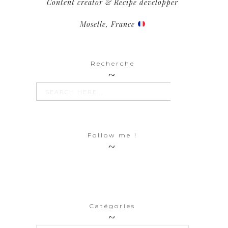
Content creator & Recipe developper
Moselle, France
Recherche
SEARCH BUTTON
Search
for:
Follow me !
Catégories