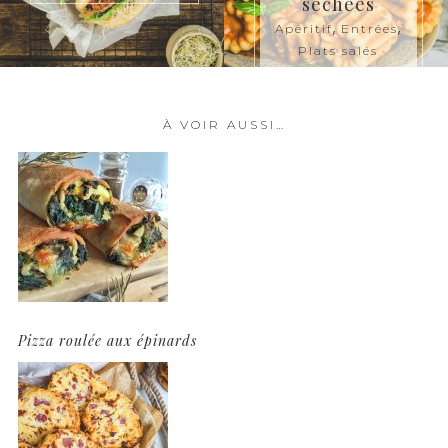
séchées
,
,
Brunch
Entrées
,
,
,
Plats salés
Apéritif
Entrées
Poissons
Plats salés
À VOIR AUSSI…
Pizza roulée aux épinards