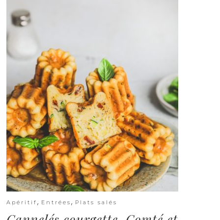
,
,
Apéritif
Entrées
Plats salés
Cannelés courgette, Comté et