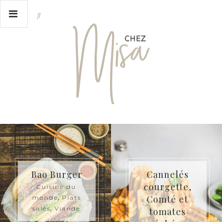
Cannelés
Crêpes au
courgette,
saumon
Comté et
sauvage
tomates
d’Alaska