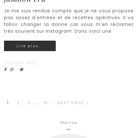
Je me suis rendue compte que je ne vous propose
pas assez d'entrées et de recettes apéritives. Il va
falloir changer la donne car vous m'en réclamez
très souvent sur Instagram. Donc voici une
Lire plus...
11 janvier 2023
…
1
2
3
91
NEXT PAGE »
Marisa