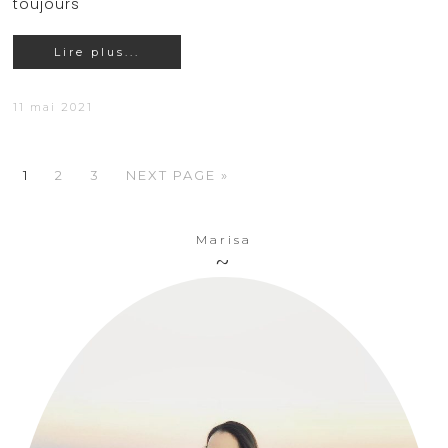
toujours
Lire plus...
11 mai 2021
1
2
3
NEXT PAGE »
Marisa