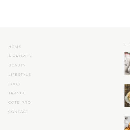
L
HOME
À PROPOS
BEAUTY
LIFESTYLE
FOOD
TRAVEL
COTÉ PRO
CONTACT