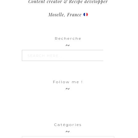
Content creator & Recipe developper
Moselle, France
Recherche
SEARCH BUTTON
Search
for:
Follow me !
Catégories