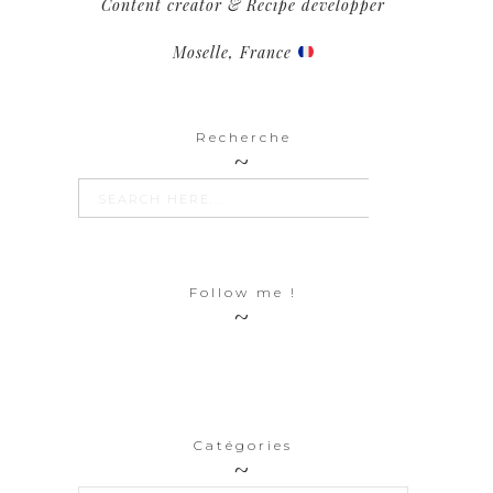
Content creator & Recipe developper
Moselle, France
Recherche
SEARCH BUTTON
Search
for:
Follow me !
Catégories