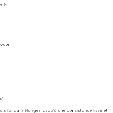
n ):
jouté
sé.
fois fondu mélangez jusqu’à une consistance lisse et