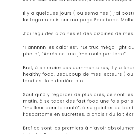
Il y a quelques jours ( ou semaines ) j’ai p
Instagram puis sur ma page Facebook. Malhe
J’ai reçu des dizaines et des dizaines de mes
“Hannnnn les calories”, “Le truc méga light quoi
photo”, “Après ce truc j’me roule par terre” …
Bref, à en croire ces commentaires, il y a é
healthy food. Beaucoup de mes lecteurs ( ou p
food est loin derrière eux.
Sauf qu’à y regarder de plus près, ce sont le
matin, à se taper des fast food une fois par 
“meilleur pour la santé”, à se goinfrer de bon
l’aspartame en sucrettes, à choisir du lait é
Bref ce sont les premiers à n’avoir absolume