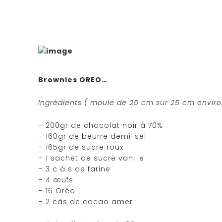
Brownies OREO…
Ingrédients ( moule de 25 cm sur 25 cm enviro
– 200gr de chocolat noir à 70%
– 160gr de beurre demi-sel
– 165gr de sucre roux
– 1 sachet de sucre vanille
– 3 c à s de farine
– 4 œufs
– 16 Oréo
– 2 càs de cacao amer