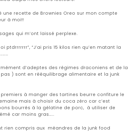
osté une recette de Brownies Oreo sur mon compte
ur à moi!!
sages qui m’ont laissé perplexe.
 ptdrrrrrrr”, “J’ai pris 15 kilos rien qu’en matant la
…………
normément d’adeptes des régimes draconiens et de la
as ) sont en rééquilibrage alimentaire et la junk
s premiers à manger des tartines beurre confiture le
semaine mais à choisir du coca zéro car c’est
bons bourrés à la gélatine de porc, à utiliser de
crémé car moins gras…..
nt rien compris aux méandres de la junk food