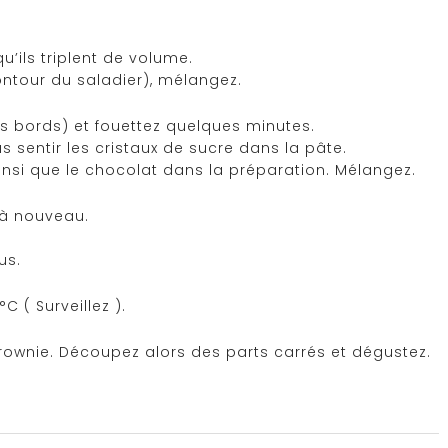
u’ils triplent de volume.
contour du saladier), mélangez.
s bords) et fouettez quelques minutes.
us sentir les cristaux de sucre dans la pâte.
nsi que le chocolat dans la préparation. Mélangez.
 à nouveau.
us.
 ( Surveillez ).
e brownie. Découpez alors des parts carrés et dégustez.