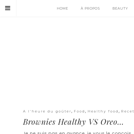
HOME
À PROPOS
BEAUTY
,
,
,
A l'heure du goûter
Food
Healthy food
Rece
Brownies Healthy VS Oreo…
Je ne suis pas en avance, je vous le conçois