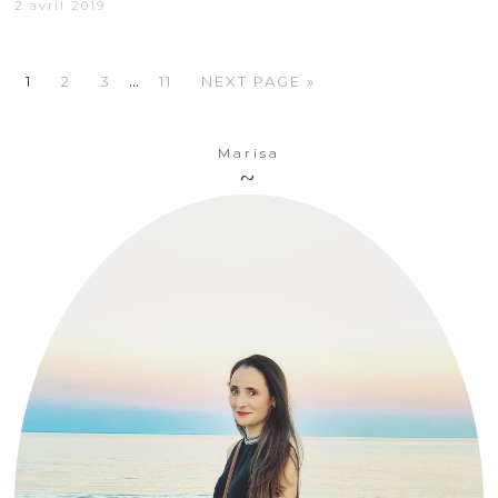
2 avril 2019
…
1
2
3
11
NEXT PAGE »
Marisa