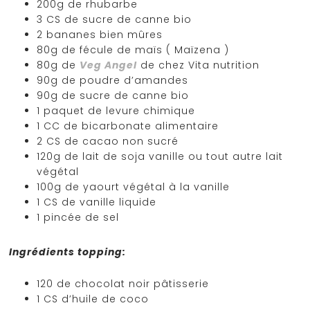
200g de rhubarbe
3 CS de sucre de canne bio
2 bananes bien mûres
80g de fécule de maïs ( Maïzena )
80g de
Veg Angel
de chez Vita nutrition
90g de poudre d’amandes
90g de sucre de canne bio
1 paquet de levure chimique
1 CC de bicarbonate alimentaire
2 CS de cacao non sucré
120g de lait de soja vanille ou tout autre lait
végétal
100g de yaourt végétal à la vanille
1 CS de vanille liquide
1 pincée de sel
Ingrédients topping:
120 de chocolat noir pâtisserie
1 CS d’huile de coco