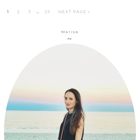
…
1
2
3
25
NEXT PAGE »
Marisa