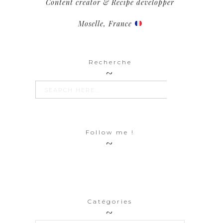
Content creator & Recipe developper
Moselle, France
Recherche
SEARCH BUTTON
Search
for:
Follow me !
Catégories