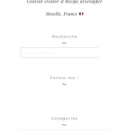
Content creator & Recipe developper
Moselle, France
Recherche
SEARCH BUTTON
Search
for:
Follow me !
Catégories