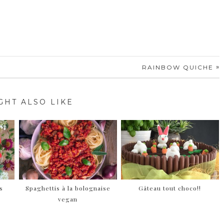
»
RAINBOW QUICHE
GHT ALSO LIKE
s
Spaghettis à la bolognaise
Gâteau tout choco!!
vegan