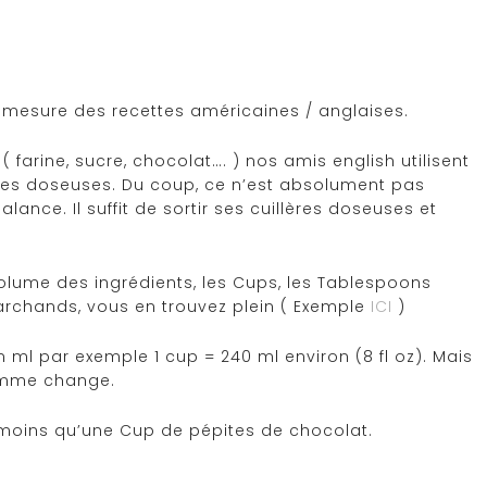
e mesure des recettes américaines / anglaises.
 farine, sucre, chocolat…. ) nos amis english utilisent
ères doseuses. Du coup, ce n’est absolument pas
alance. Il suffit de sortir ses cuillères doseuses et
e volume des ingrédients, les Cups, les Tablespoons
marchands, vous en trouvez plein ( Exemple
ICI
)
ml par exemple 1 cup = 240 ml environ (8 fl oz). Mais
gramme change.
moins qu’une Cup de pépites de chocolat.