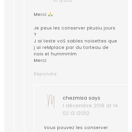
51 125112
Merci
Je peux les conserver pkusiu jours
?
J ai teste voS sables noisettes que
j ai reMplace par du torteau de
noix et hummmlm
Merci
Répondre
chezmisa
says
1 décembre 2019 at 14
02 13 121312
Vous pouvez les conserver