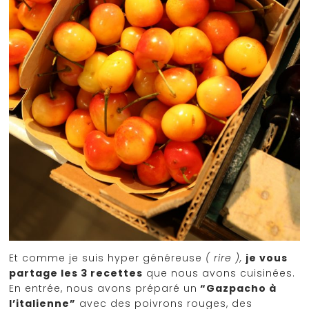
Et comme je suis hyper généreuse
( rire ),
je vous
partage les 3 recettes
que nous avons cuisinées.
En entrée, nous avons préparé un
“Gazpacho à
l’italienne”
avec des poivrons rouges, des