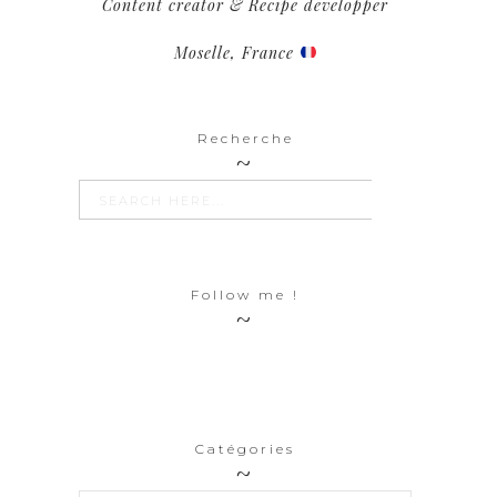
Content creator & Recipe developper
Moselle, France
Recherche
SEARCH BUTTON
Search
for:
Follow me !
Catégories