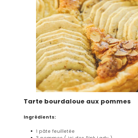
Tarte bourdaloue aux pommes
Ingrédients:
1 pâte feuilletée
3 pommes ( ici des Pink Lady )