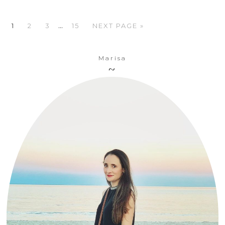
…
1
2
3
15
NEXT PAGE »
Marisa