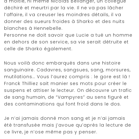
à moitié, ni même Nicolas Bellanger, un collègue
déchiré et meurtri par la vie. Il ne va pas lâcher
l’affaire, il va creuser les moindres détails, il va
donner des sueurs froides à Sharko et des nuits
blanches à Hennebelle.
Personne ne doit savoir que Lucie a tué un homme
en dehors de son service, sa vie serait détruite et
celle de Sharko également.
Nous voilà donc embarqués dans une histoire
sanguinaire. Cadavres, sangsues, sang, morsures,
mutilations… Vous l’aurez compris : le gore est là !
Franck Thilliez sait manier ses mots pour créer le
suspens et attiser le lecteur. On découvre un trafic
de sang humain, de “Vampyres” au sens figuré et
des contaminations qui font froid dans le dos.
Je n’ai jamais donné mon sang et je n’ai jamais
été transfusée mais j’avoue qu’après la lecture de
ce livre, je n’ose même pas y penser.