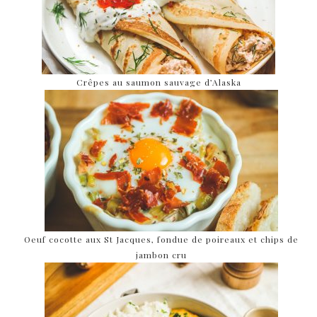
Crêpes au saumon sauvage d’Alaska
Oeuf cocotte aux St Jacques, fondue de poireaux et chips de
jambon cru