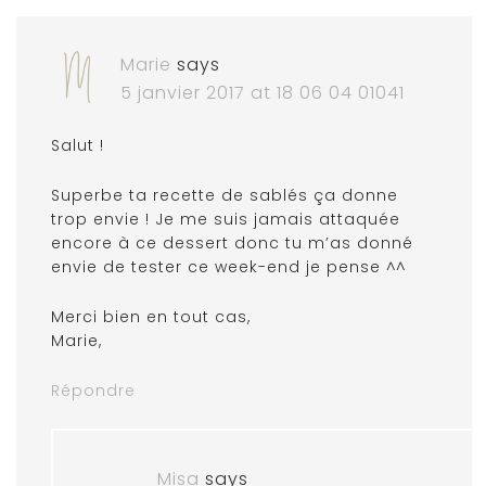
Marie
says
5 janvier 2017 at 18 06 04 01041
Salut !
Superbe ta recette de sablés ça donne
trop envie ! Je me suis jamais attaquée
encore à ce dessert donc tu m’as donné
envie de tester ce week-end je pense ^^
Merci bien en tout cas,
Marie,
Répondre
Misa
says