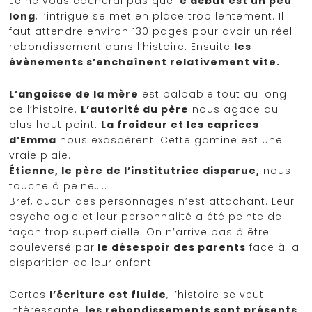
Je ne vous cacherai pas que l
e début est un peu
long
, l’intrigue se met en place trop lentement. Il
faut attendre environ 130 pages pour avoir un réel
rebondissement dans l’histoire. Ensuite
les
évènements s’enchaînent relativement vite.
L’angoisse de la mère
est palpable tout au long
de l’histoire.
L’autorité du père
nous agace au
plus haut point.
La froideur et les caprices
d’Emma
nous exaspèrent. Cette gamine est une
vraie plaie.
Étienne, le père de l’institutrice disparue,
nous
touche à peine…..
Bref, aucun des personnages n’est attachant. Leur
psychologie et leur personnalité a été peinte de
façon trop superficielle. On n’arrive pas à être
bouleversé par
le désespoir des parents
face à la
disparition de leur enfant.
Certes
l’écriture est fluide
, l’histoire se veut
intéressante,
les rebondissements sont présents