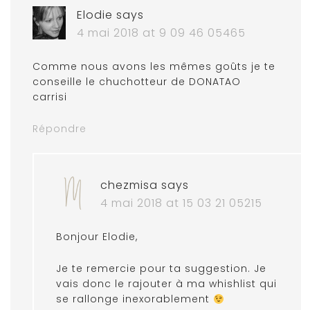
Elodie
says
4 mai 2018 at 9 09 46 05465
Comme nous avons les mêmes goûts je te
conseille le chuchotteur de DONATAO
carrisi
Répondre
chezmisa
says
4 mai 2018 at 15 03 21 05215
Bonjour Elodie,
Je te remercie pour ta suggestion. Je
vais donc le rajouter à ma whishlist qui
se rallonge inexorablement