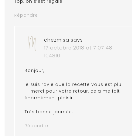
Top, on s’est regalé
Répondre
chezmisa
says
17 octobre 2018 at 7 07 48
104810
Bonjour,
je suis ravie que la recette vous est plu
…. merci pour votre retour, cela me fait
énormément plaisir.
Très bonne journée.
Répondre