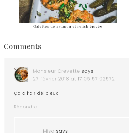
Galettes de saumon et relish épicée
Comments
Monsieur Crevette
says
27 février 2018 at 17 05 57 02572
Ça a l’air délicieux !
Répondre
Misa
says