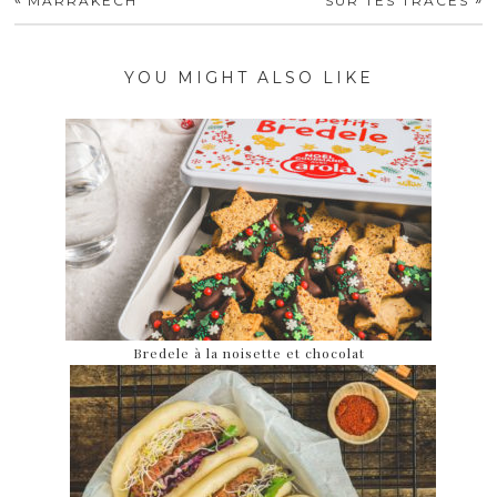
«
»
MARRAKECH
SUR TES TRACES
YOU MIGHT ALSO LIKE
Bredele à la noisette et chocolat