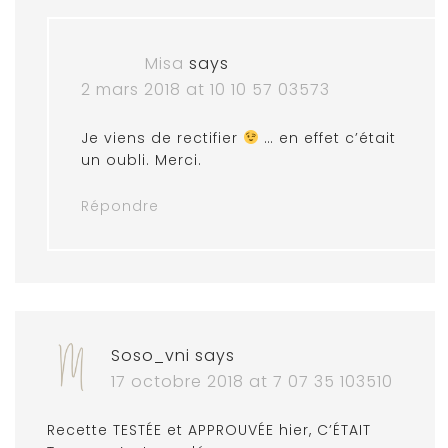
Misa
says
2 mars 2018 at 10 10 57 03573
Je viens de rectifier
… en effet c’était
un oubli. Merci.
Répondre
Soso_vni
says
17 octobre 2018 at 7 07 35 103510
Recette TESTÉE et APPROUVÉE hier, C’ÉTAIT