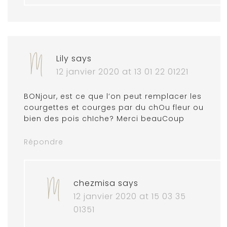
Lily
says
12 janvier 2020 at 13 01 22 01221
BONjour, est ce que l’on peut remplacer les
courgettes et courges par du chOu fleur ou
bien des pois chIche? Merci beauCoup
Répondre
chezmisa
says
12 janvier 2020 at 15 03 35
01351