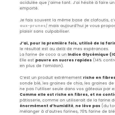
acidulée que j’aime tant. J’ai hésité à faire 
emporté.
Je fais souvent la même base de clafoutis, c’
aux-prunes/
mais aujourd’hui je vous propose
plaisir sans culpabiliser.
J’ai, pour la première fois, utilisé de la fa
le résultat est au delà de mes espérances.
La farine de coco a un
Indice Glycémique (IG
Elle est
pauvre en sucres rapides
(14% contr
en plus de l’amidon).
C’est un produit extrêmement
riche en fibre
sonde blé, les graines de chia, les graines de
ne pas l’utiliser seule dans vos gâteaux par 
Comme elle est riche en fibres, et ne conti
pâtisserie, comme on utiliserait de la farine d
énormément d’humidité
,
ne lève pas
(du tou
mélanger à d’autres farines, 70% farine de blé