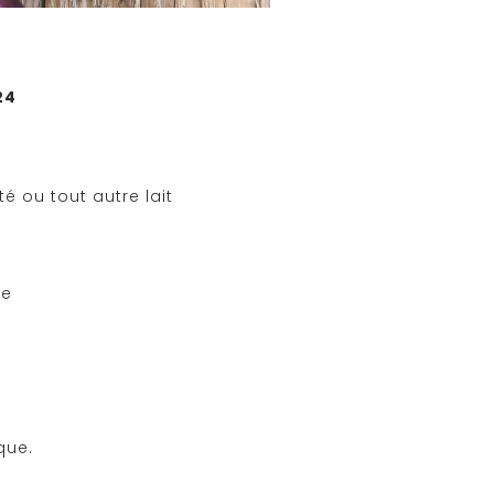
24
 ou tout autre lait
ne
que.