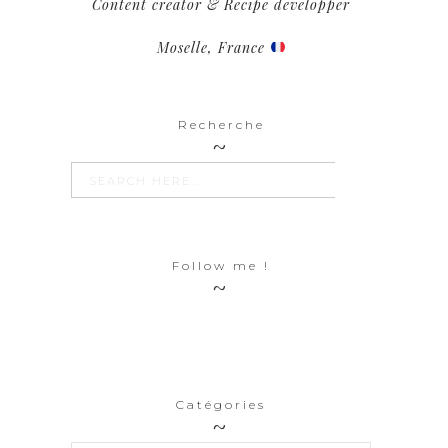
Content creator & Recipe developper
Moselle, France
Recherche
SEARCH BUTTON
Search
for:
Follow me !
Catégories