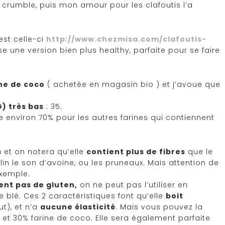
un crumble, puis mon amour pour les clafoutis l’a
est celle-ci
http://www.chezmisa.com/clafoutis-
 une version bien plus healthy, parfaite pour se faire
rine de coco
( achetée en magasin bio ) et j’avoue que
) très bas
: 35.
e environ 70% pour les autres farines qui contiennent
s
et on notera qu’elle
contient plus de fibres
que le
 lin le son d’avoine, ou les pruneaux. Mais attention de
exemple.
ent pas de gluten,
on ne peut pas l’utiliser en
e blé. Ces 2 caractéristiques font qu’elle
boit
t), et n’a
aucune élasticité
. Mais vous pouvez la
 et 30% farine de coco. Elle sera également parfaite