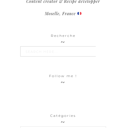
Content creator & Recipe developper
Moselle, France
Recherche
SEARCH BUTTON
Search
for:
Follow me !
Catégories