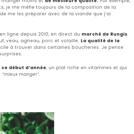
n manger moins et
de meilleure qualité.
Par exemple,
ts, je me méfie toujours de la composition de la
e me les préparer avec de la viande que j’ai
en ligne depuis 2010, en direct du
marché de Rungis
.
f, veau, agneau, porc et volaille.
La qualité de la
ficile à trouver dans certaines boucheries. Je pense
surprises.
n ce début d’année
, un plat riche en vitamines et qui
e
“mieux manger”.