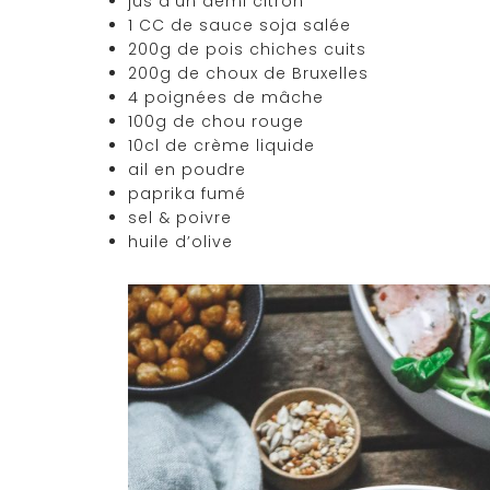
jus d’un demi citron
1 CC de sauce soja salée
200g de pois chiches cuits
200g de choux de Bruxelles
4 poignées de mâche
100g de chou rouge
10cl de crème liquide
ail en poudre
paprika fumé
sel & poivre
huile d’olive