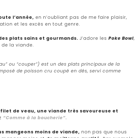
oute l’année,
en n’oubliant pas de me faire plaisir,
ation et les excès en tout genre.
des plats sains et gourmands.
J’adore les
Poke Bowl
,
 de la viande.
eau” ou “couper”) est un des plats principaux de la
 composé de poisson cru coupé en dés, servi comme
u
filet de veau, une viande très savoureuse et
ez
“Comme à la boucherie”.
us mangeons moins de viande,
non pas que nous