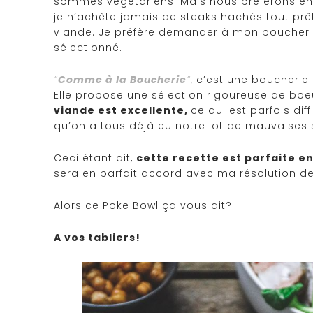
sommes végétariens. Mais nous préférons e
je n’achète jamais de steaks hachés tout prê
viande. Je préfère demander à mon boucher d
sélectionné.
“
Comme à la Boucherie
“
,
c’est une boucherie 
Elle propose une sélection rigoureuse de boeu
viande est excellente,
ce qui est parfois dif
qu’on a tous déjà eu notre lot de mauvaises 
Ceci étant dit,
cette recette est parfaite e
sera en parfait accord avec ma résolution d
Alors ce Poke Bowl ça vous dit?
A vos tabliers!