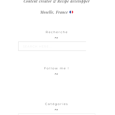
Content creator & Recipe developper
Moselle, France
Recherche
SEARCH BUTTON
Search
for:
Follow me !
Catégories