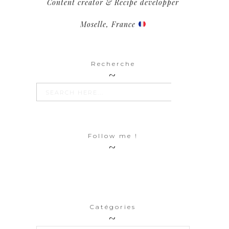
Content creator & Recipe developper
Moselle, France
Recherche
SEARCH BUTTON
Search
for:
Follow me !
Catégories