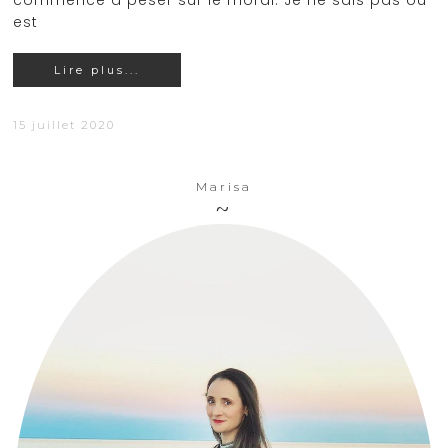
commence à peser sur le moral. Je ne sais pas où
est
Lire plus...
15 juillet 2020
Marisa