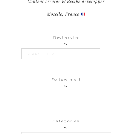
Content creator & Recipe developper
Moselle, France
Recherche
SEARCH BUTTON
Search
for:
Follow me !
Catégories