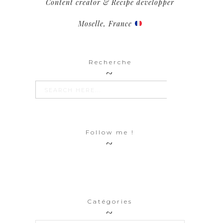
Content creator & Recipe developper
Moselle, France
Recherche
SEARCH BUTTON
Search
for:
Follow me !
Catégories