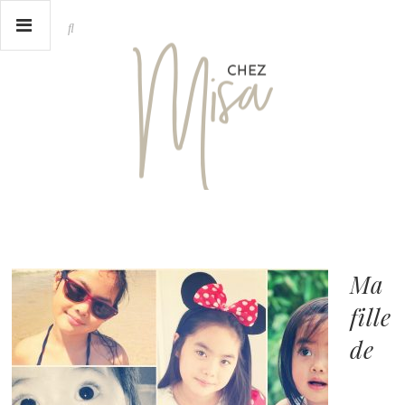
Ma
fille
de