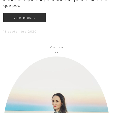
Madame façon burger et son œuf poché". Je crois
que pour
Lire plus...
18 septembre 2020
Marisa