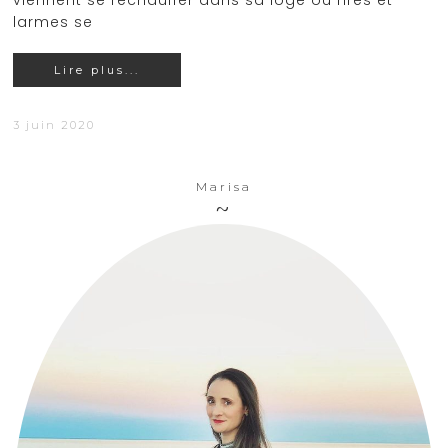
viennent se réchauffer dans sa loge où rires et
larmes se
Lire plus...
3 juin 2020
Marisa