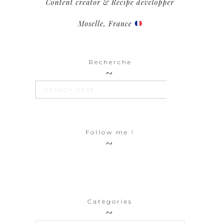
Content creator & Recipe developper
Moselle, France
Recherche
SEARCH BUTTON
Search
for:
Follow me !
Catégories