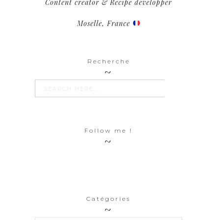
Content creator & Recipe developper
Moselle, France
Recherche
SEARCH BUTTON
Search
for:
Follow me !
Catégories