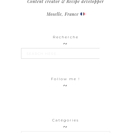
Content creator & Recipe developper
Moselle, France
Recherche
SEARCH BUTTON
Search
for:
Follow me !
Catégories