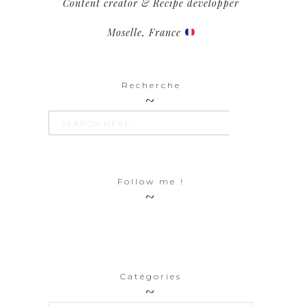
Content creator & Recipe developper
Moselle, France
Recherche
SEARCH BUTTON
Search
for:
Follow me !
Catégories